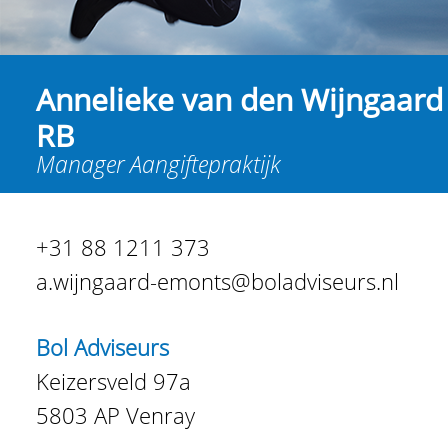
Annelieke van den Wijngaard
RB
Manager Aangiftepraktijk
+31 88 1211 373
a.wijngaard-emonts@boladviseurs.nl
Bol Adviseurs
Keizersveld 97a
5803 AP Venray